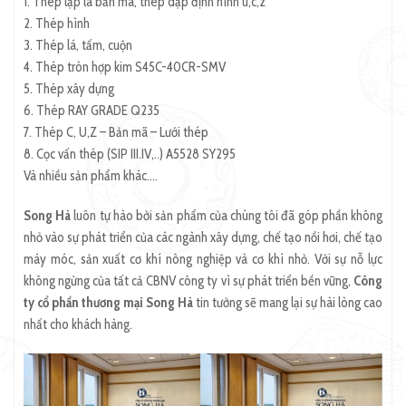
1. Thép lập là bản mã, thép dập định hình u,c,z
2. Thép hình
3. Thép lá, tấm, cuộn
4. Thép tròn hợp kim S45C-40CR-SMV
5. Thép xây dựng
6. Thép RAY GRADE Q235
7. Thép C, U,Z – Bản mã – Lưới thép
8. Cọc vấn thép (SIP III.IV,..) A5528 SY295
Và nhiều sản phẩm khác….
Song Hà
luôn tự hào bởi sản phẩm của chúng tôi đã góp phần không
nhỏ vào sự phát triển của các ngành xây dựng, chế tạo nồi hơi, chế tạo
máy móc, sản xuất cơ khí nông nghiệp và cơ khí nhỏ. Với sự nỗ lực
không ngừng của tất cả CBNV công ty vì sự phát triển bền vững,
Công
ty cổ phần thương mại Song Hà
tin tưởng sẽ mang lại sự hài lòng cao
nhất cho khách hàng.