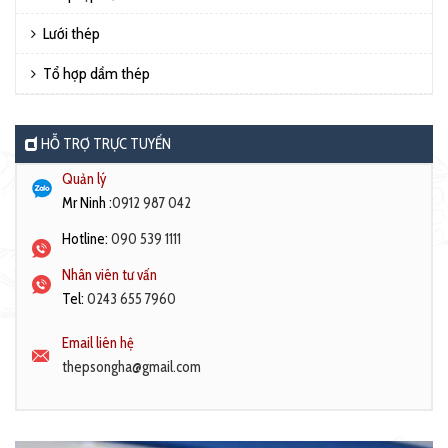
Lưới thép
Tổ hợp dầm thép
HỖ TRỢ TRỰC TUYẾN
Quản lý
Mr Ninh :
0912 987 042
Hotline:
090 539 1111
Nhân viên tư vấn
Tel:
0243 655 7960
Email liên hệ
thepsongha@gmail.com