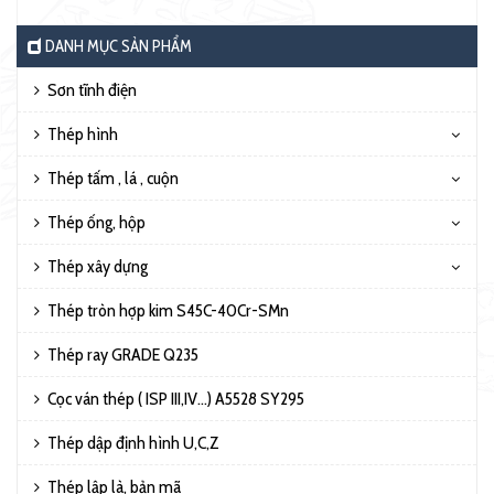
DANH MỤC SẢN PHẨM
Sơn tĩnh điện
Thép hình
Thép tấm , lá , cuộn
Thép ống, hộp
Thép xây dựng
Thép tròn hợp kim S45C-40Cr-SMn
Thép ray GRADE Q235
Cọc ván thép ( ISP III,IV…) A5528 SY295
Thép dập định hình U,C,Z
Thép lập là, bản mã