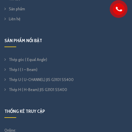
Sản phẩm
Liên hệ
SẢN PHẨM NỔI BẬT
Thép góc ( Equal Angle)
Thép I ( I – Beam)
Thép U ( U-CHANNEL) JIS G3101 SS400
Thép H ( H-Beam) JIS G3101 SS400
THỐNG KÊ TRUY CẬP
Online: