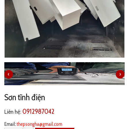
‹
›
Sơn tĩnh điện
0912987042
Liên hệ:
Email:
thepsongha@gmail.com