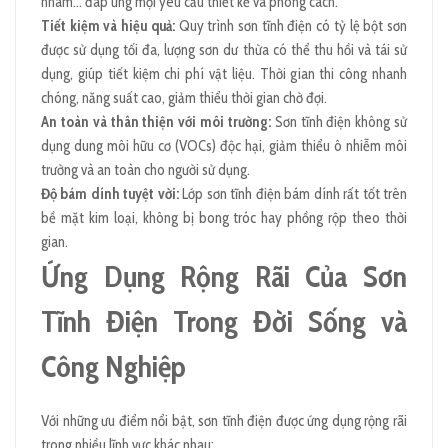
nhám… đáp ứng mọi yêu cầu thiết kế và phong cách.
Tiết kiệm và hiệu quả:
Quy trình sơn tĩnh điện có tỷ lệ bột sơn
được sử dụng tối đa, lượng sơn dư thừa có thể thu hồi và tái sử
dụng, giúp tiết kiệm chi phí vật liệu. Thời gian thi công nhanh
chóng, năng suất cao, giảm thiểu thời gian chờ đợi.
An toàn và thân thiện với môi trường:
Sơn tĩnh điện không sử
dụng dung môi hữu cơ (VOCs) độc hại, giảm thiểu ô nhiễm môi
trường và an toàn cho người sử dụng.
Độ bám dính tuyệt vời:
Lớp sơn tĩnh điện bám dính rất tốt trên
bề mặt kim loại, không bị bong tróc hay phồng rộp theo thời
gian.
Ứng Dụng Rộng Rãi Của Sơn
Tĩnh Điện Trong Đời Sống và
Công Nghiệp
Với những ưu điểm nổi bật, sơn tĩnh điện được ứng dụng rộng rãi
trong nhiều lĩnh vực khác nhau: