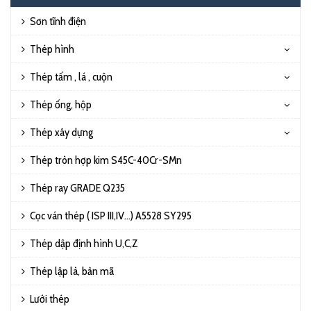
Sơn tĩnh điện
Thép hình
Thép tấm , lá , cuộn
Thép ống, hộp
Thép xây dựng
Thép tròn hợp kim S45C-40Cr-SMn
Thép ray GRADE Q235
Cọc ván thép ( ISP III,IV…) A5528 SY295
Thép dập định hình U,C,Z
Thép lập là, bản mã
Lưới thép