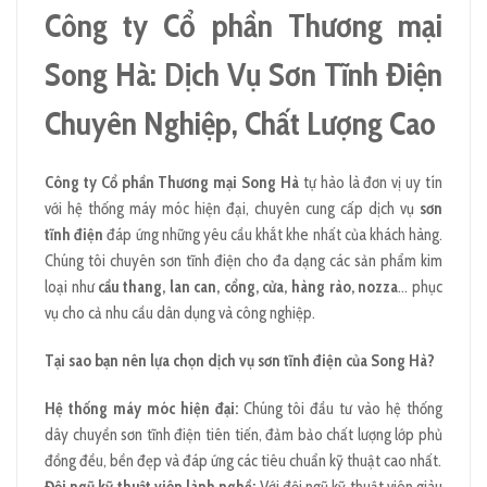
Công ty Cổ phần Thương mại
Song Hà: Dịch Vụ Sơn Tĩnh Điện
Chuyên Nghiệp, Chất Lượng Cao
Công ty Cổ phần Thương mại Song Hà
tự hào là đơn vị uy tín
với hệ thống máy móc hiện đại, chuyên cung cấp dịch vụ
sơn
tĩnh điện
đáp ứng những yêu cầu khắt khe nhất của khách hàng.
Chúng tôi chuyên sơn tĩnh điện cho đa dạng các sản phẩm kim
loại như
cầu thang, lan can, cổng, cửa, hàng rào, nozza
… phục
vụ cho cả nhu cầu dân dụng và công nghiệp.
Tại sao bạn nên lựa chọn dịch vụ sơn tĩnh điện của Song Hà?
Hệ thống máy móc hiện đại:
Chúng tôi đầu tư vào hệ thống
dây chuyền sơn tĩnh điện tiên tiến, đảm bảo chất lượng lớp phủ
đồng đều, bền đẹp và đáp ứng các tiêu chuẩn kỹ thuật cao nhất.
Đội ngũ kỹ thuật viên lành nghề:
Với đội ngũ kỹ thuật viên giàu