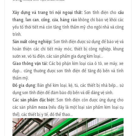
Xây dựng và trang trí nội ngoại thất:
Sơn tĩnh điện cho
cầu
thang
,
lan can
,
cổng
,
cửa
,
hàng rào
không chỉ bảo vệ khỏi các
yếu tố thời tiết mà còn tăng tính thẩm mỹ cho ngôi nhà và công
trình.
Sản xuất công nghiệp:
Sơn tĩnh điện được sử dụng để bảo vệ và
hoàn thiện các chi tiết máy móc, thiết bị công nghiệp, khung
sườn xe, vỏ tủ điện, các sản phẩm gia dụng kim loại…
Giao thông vận tải:
Các bộ phận kim loại của ô tô, xe máy, xe
đạp… cũng thường được sơn tĩnh điện để tăng độ bền và tính
thẩm mỹ.
Đồ gia dụng:
Bàn ghế kim loại, kệ, tủ, các thiết bị nhà bếp… sử
dụng sơn tĩnh điện để đảm bảo độ bền và dễ dàng vệ sinh.
Các sản phẩm đặc biệt:
Sơn tĩnh điện còn được ứng dụng cho
các sản phẩm
noza
(nếu đây là một loại sản phẩm kim loại cụ
thể), các thiết bị y tế, đồ thể thao…