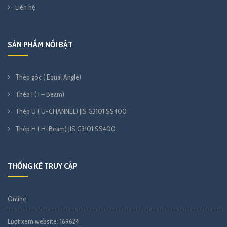
Liên hệ
SẢN PHẨM NỔI BẬT
Thép góc ( Equal Angle)
Thép I ( I – Beam)
Thép U ( U-CHANNEL) JIS G3101 SS400
Thép H ( H-Beam) JIS G3101 SS400
THỐNG KÊ TRUY CẬP
Online:
Lượt xem website:
169624