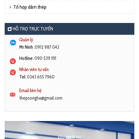
Tổ hợp dầm thép
HỖ TRỢ TRỰC TUYẾN
Quản lý
Mr Ninh :
0912 987 042
Hotline:
090 539 1111
Nhân viên tư vấn
Tel:
0243 655 7960
Email liên hệ
thepsongha@gmail.com
Khu vực lễ tân