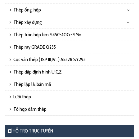
Thép ống, hộp
Thép xây dựng
Thép tròn hợp kim S45C-40Cr-SMn
Thép ray GRADE Q235
Cọc ván thép ( ISP III,IV…) A5528 SY295
Thép dập định hình U,C,Z
Thép lập là, bản mã
Lưới thép
Tổ hợp dầm thép
HỖ TRỢ TRỰC TUYẾN