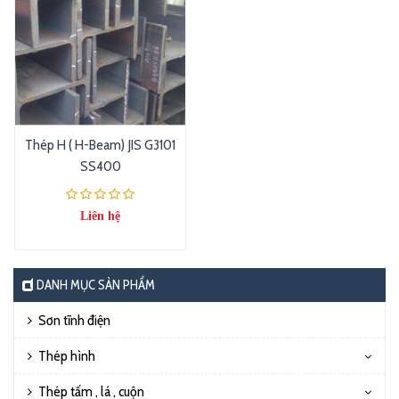
Thép H ( H-Beam) JIS G3101
SS400
Liên hệ
DANH MỤC SẢN PHẨM
Sơn tĩnh điện
Thép hình
Thép tấm , lá , cuộn