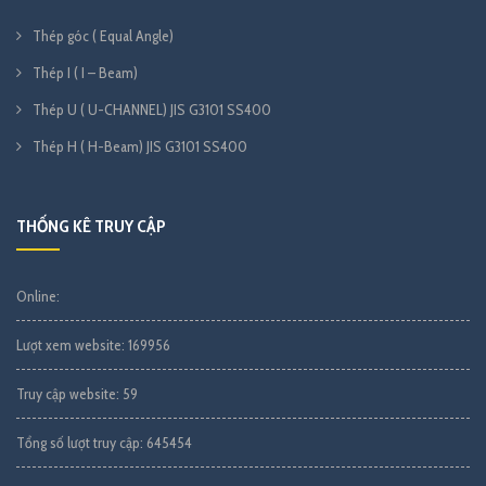
Thép góc ( Equal Angle)
Thép I ( I – Beam)
Thép U ( U-CHANNEL) JIS G3101 SS400
Thép H ( H-Beam) JIS G3101 SS400
THỐNG KÊ TRUY CẬP
Online:
Lượt xem website:
169956
Truy cập website:
59
Tổng số lượt truy cập:
645454