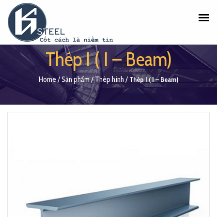
Thép I ( I – Beam)
Home
/
Sản phẩm
/
Thép hình
/
Thép I ( I – Beam)