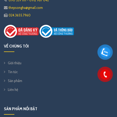
thepsongha@gmail.com
024.3655.7960
VỀ CHÚNG TÔI
Giới thiệu
Tin tức
Sản phẩm
Liên hệ
SẢN PHẨM NỔI BẬT