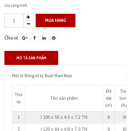
của công trình.
MUA HÀNG
Chia sẻ :
MÔ TẢ SẢN PHẨM
Một số thông số kỹ thuật tham khảo
Độ
Trọng
Thứ
Tên sản phẩm
dài
lượng
tự
(m)
(Kg)
1
I 100 x 55 x 4.5 x 7.2 TN
6
56
2
I 120 x 64 x 4.8 x 7.3 TN
6
69