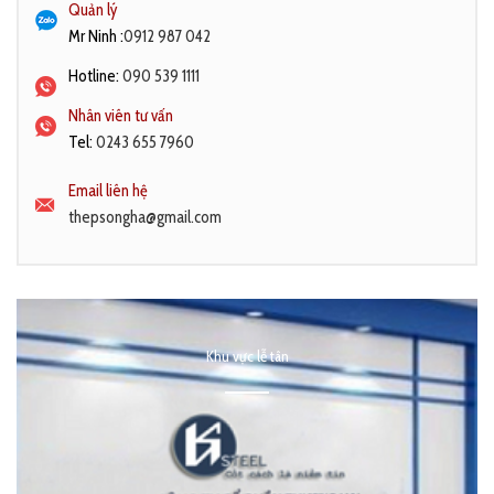
Quản lý
Mr Ninh :
0912 987 042
Hotline:
090 539 1111
Nhân viên tư vấn
Tel:
0243 655 7960
Email liên hệ
thepsongha@gmail.com
Khu vực lễ tân